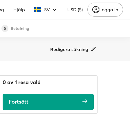
ng
Hjälp
SV
USD ($)
Logga in
Betalning
5
Redigera sökning
0 av 1 resa vald
Fortsätt