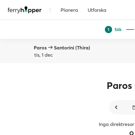
|
Planera
Utforska
Sök
1
Paros
Santorini (Thira)
tis, 1 dec
Paros
Inga direktresor