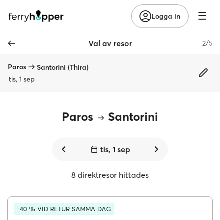
Logga in
Val av resor
2/5
Paros
Santorini (Thira)
tis, 1 sep
Paros
Santorini
tis, 1 sep
8 direktresor hittades
-40 % VID RETUR SAMMA DAG