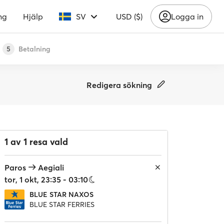
ng
Hjälp
SV
USD ($)
Logga in
Betalning
5
Redigera sökning
1 av 1 resa vald
Paros
Aegiali
tor, 1 okt, 23:35 - 03:10
BLUE STAR NAXOS
BLUE STAR FERRIES