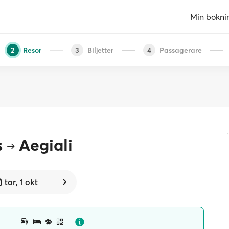
Min bokni
Resor
Biljetter
Passagerare
2
3
4
s
Aegiali
tor, 1 okt