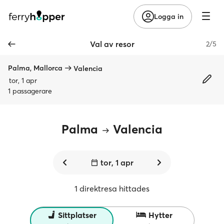
Logga in
Val av resor
2/5
Palma, Mallorca
Valencia
tor, 1 apr
1 passagerare
Palma
Valencia
tor, 1 apr
1 direktresa hittades
Sittplatser
Hytter