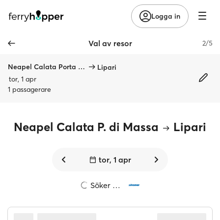
Logga in
Val av resor
2/5
Neapel Calata Porta di Massa
Lipari
tor, 1 apr
1 passagerare
Neapel Calata P. di Massa
Lipari
tor, 1 apr
Söker …