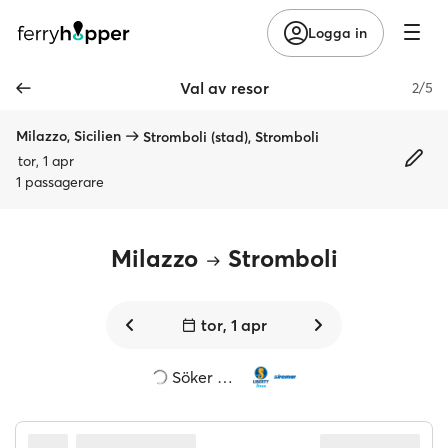
Logga in
Val av resor
2/5
Milazzo, Sicilien
Stromboli (stad), Stromboli
tor, 1 apr
1 passagerare
Milazzo
Stromboli
tor, 1 apr
Söker …