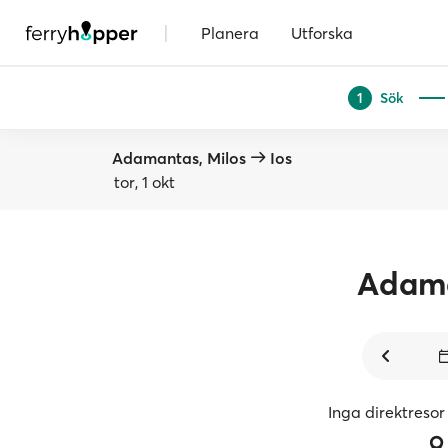
|
Planera
Utforska
Sök
1
Adamantas, Milos
Ios
tor, 1 okt
Adam
Inga direktresor