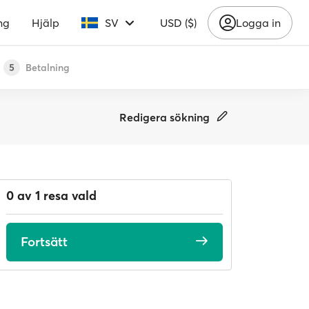
ng
Hjälp
SV
USD ($)
Logga in
Betalning
5
Redigera sökning
0 av 1 resa vald
Fortsätt