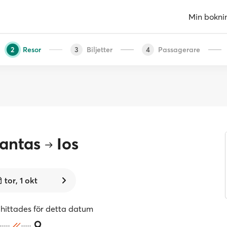
Min bokni
Resor
Biljetter
Passagerare
2
3
4
antas
Ios
tor, 1 okt
 hittades för detta datum