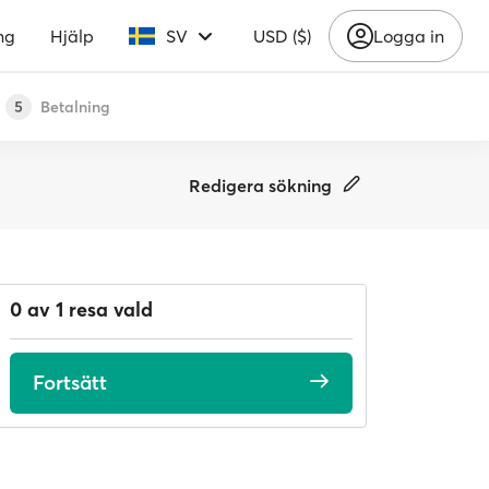
ng
Hjälp
SV
USD ($)
Logga in
Betalning
5
Redigera sökning
0 av 1 resa vald
Fortsätt