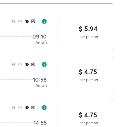
$ 5.94
09:10
per person
Amalfi
$ 4.75
10:58
per person
Amalfi
$ 4.75
14:55
per person