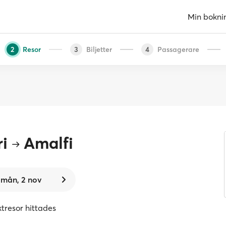
Min bokni
Resor
Biljetter
Passagerare
2
3
4
i
Amalfi
mån, 2 nov
ktresor hittades