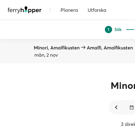
|
Planera
Utforska
Sök
1
Minori, Amalfikusten
Amalfi, Amalfikusten
mån, 2 nov
Minor
3 dire