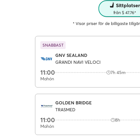
Sittplatse
från $ 47.76*
* Visar priser för de billigaste tillg
SNABBAST
GNV SEALAND
GRANDI NAVI VELOCI
11:00
7h 45m
Mahón
GOLDEN BRIDGE
TRASMED
11:00
8h
Mahón