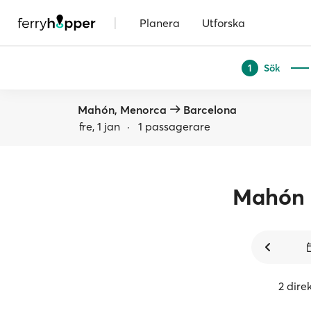
|
Planera
Utforska
Sök
1
Mahón, Menorca
Barcelona
fre, 1 jan
·
1 passagerare
Mahón
2 dire