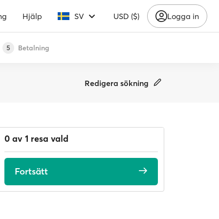
ng
Hjälp
SV
USD ($)
Logga in
Betalning
5
Redigera sökning
0 av 1 resa vald
Fortsätt