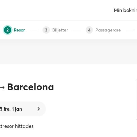
Min bokni
Resor
Biljetter
Passagerare
2
3
4
Barcelona
fre, 1 jan
ktresor hittades