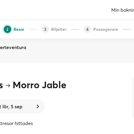
Min bokni
Resor
Biljetter
Passagerare
2
3
4
uerteventura
s
Morro Jable
lör, 5 sep
ktresor hittades