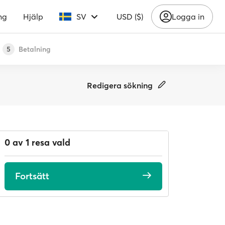
ng
Hjälp
SV
USD ($)
Logga in
Betalning
5
Redigera sökning
0 av 1 resa vald
Fortsätt