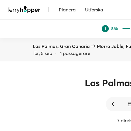
|
Planera
Utforska
Sök
1
Las Palmas, Gran Canaria
Morro Jable, F
lör, 5 sep
·
1 passagerare
Las Palma
7 dire