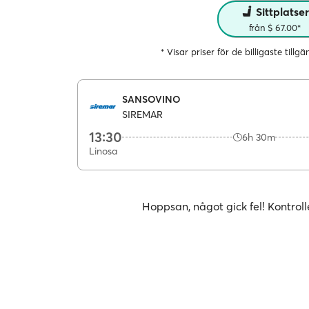
Sittplatse
från $ 67.00*
* Visar priser för de billigaste tillg
SANSOVINO
SIREMAR
13:30
6h 30m
Linosa
Hoppsan, något gick fel! Kontroll