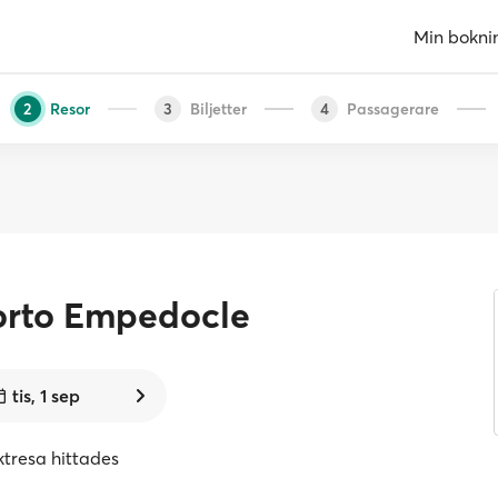
Min bokni
Resor
Biljetter
Passagerare
2
3
4
orto Empedocle
tis, 1 sep
ktresa hittades