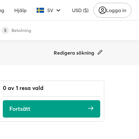
ng
Hjälp
SV
USD ($)
Logga in
Betalning
5
Redigera sökning
0 av 1 resa vald
Fortsätt