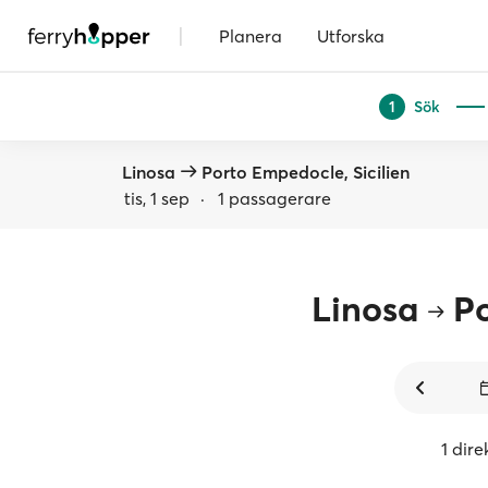
|
Planera
Utforska
Sök
1
Linosa
Porto Empedocle, Sicilien
tis, 1 sep
·
1 passagerare
Linosa
P
1 dire