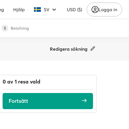
ng
Hjälp
SV
USD ($)
Logga in
Betalning
5
Redigera sökning
0 av 1 resa vald
Fortsätt