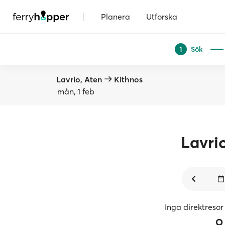
|
Planera
Utforska
Sök
1
Lavrio, Aten
Kithnos
mån, 1 feb
Lavri
Inga direktresor