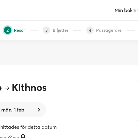
Min bokni
Resor
Biljetter
Passagerare
2
3
4
o
Kithnos
mån, 1 feb
 hittades för detta datum