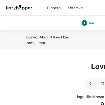
|
Planera
Utforska
Sök
1
Lavrio, Aten
Kea (Tzia)
mån, 1 mar
Lav
Inga direktresor