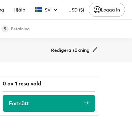
ng
Hjälp
SV
USD ($)
Logga in
Betalning
5
Redigera sökning
0 av 1 resa vald
Fortsätt