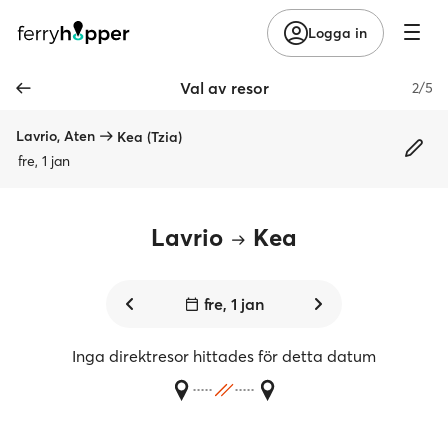
Logga in
Val av resor
2/5
Lavrio, Aten
Kea (Tzia)
fre, 1 jan
Lavrio
Kea
fre, 1 jan
Inga direktresor hittades för detta datum