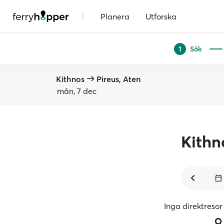
|
Planera
Utforska
Sök
1
Kithnos
Pireus, Aten
mån, 7 dec
Kithn
Inga direktresor