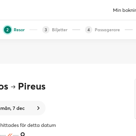
Min bokni
Resor
Biljetter
Passagerare
2
3
4
os
Pireus
mån, 7 dec
 hittades för detta datum