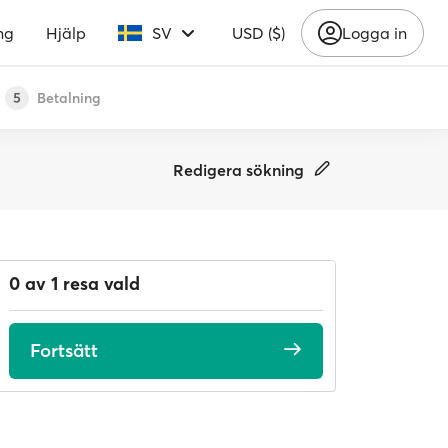
ng
Hjälp
SV
USD ($)
Logga in
Betalning
5
Redigera sökning
0 av 1 resa vald
Fortsätt