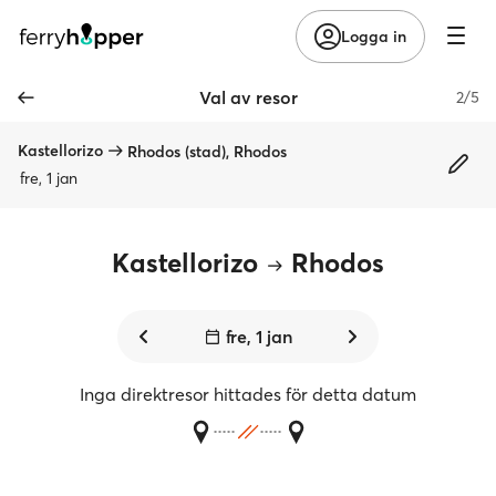
Logga in
Val av resor
2/5
Kastellorizo
Rhodos (stad), Rhodos
fre, 1 jan
Kastellorizo
Rhodos
fre, 1 jan
Inga direktresor hittades för detta datum