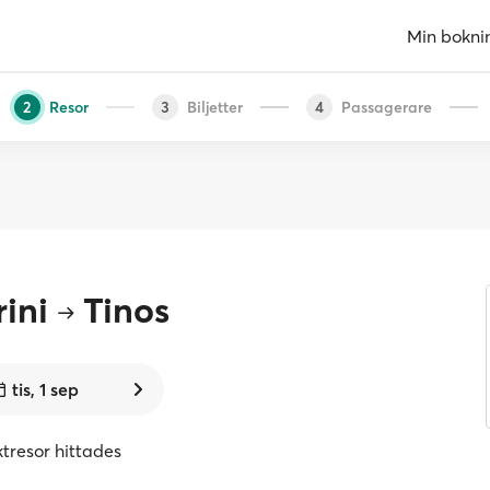
Min bokni
Resor
Biljetter
Passagerare
2
3
4
ini
Tinos
tis, 1 sep
ktresor hittades