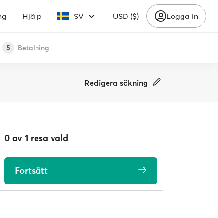
ng
Hjälp
SV
USD ($)
Logga in
Betalning
5
Redigera sökning
0 av 1 resa vald
Fortsätt