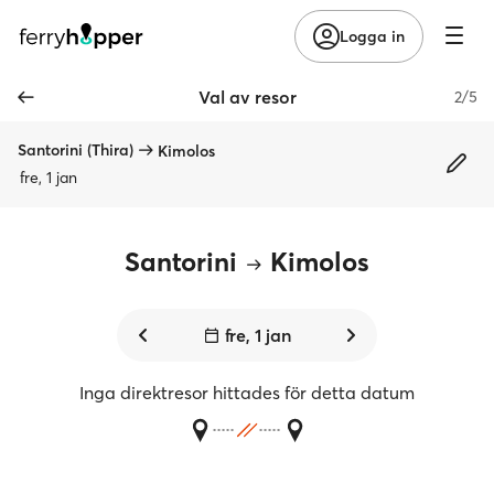
Logga in
Val av resor
2/5
Santorini (Thira)
Kimolos
fre, 1 jan
Santorini
Kimolos
fre, 1 jan
Inga direktresor hittades för detta datum