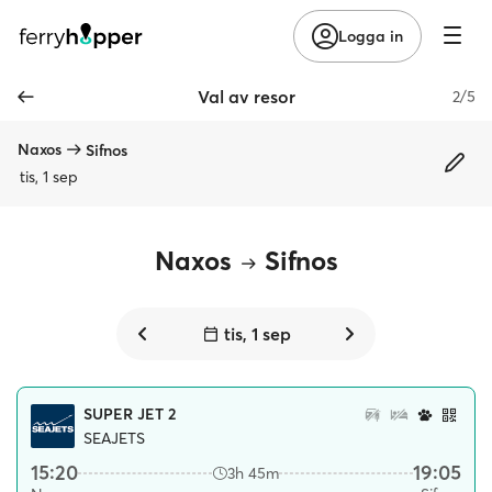
Logga in
Val av resor
2/5
Naxos
Sifnos
tis, 1 sep
Naxos
Sifnos
tis, 1 sep
SUPER JET 2
SEAJETS
15:20
19:05
3h 45m