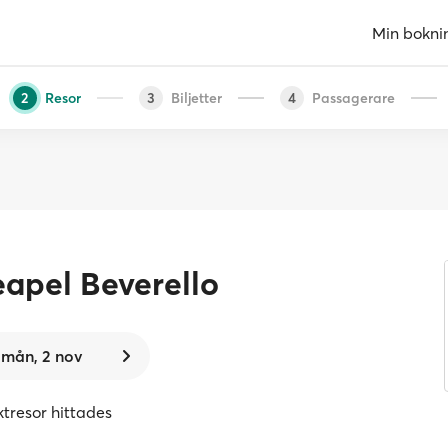
Min bokni
Resor
Biljetter
Passagerare
2
3
4
apel Beverello
mån, 2 nov
ektresor hittades