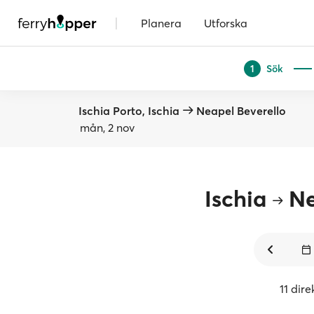
|
Planera
Utforska
Sök
1
Ischia Porto, Ischia
Neapel Beverello
mån, 2 nov
Ischia
Ne
11 dir