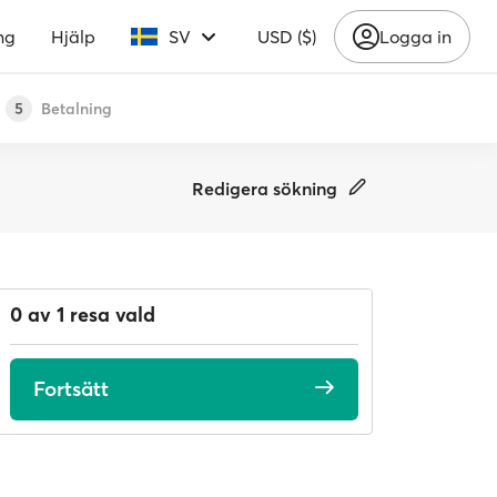
ng
Hjälp
SV
USD ($)
Logga in
Betalning
5
Redigera sökning
0 av 1 resa vald
Fortsätt