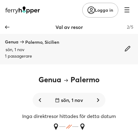
Logga in
Val av resor
2/5
Genua
Palermo, Sicilien
sön, 1 nov
1 passagerare
Genua
Palermo
sön, 1 nov
Inga direktresor hittades för detta datum