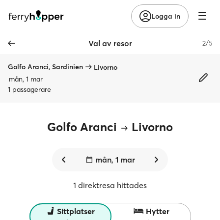
Logga in
Val av resor
2/5
Golfo Aranci, Sardinien
Livorno
mån, 1 mar
1 passagerare
Golfo Aranci
Livorno
mån, 1 mar
1 direktresa hittades
Sittplatser
Hytter