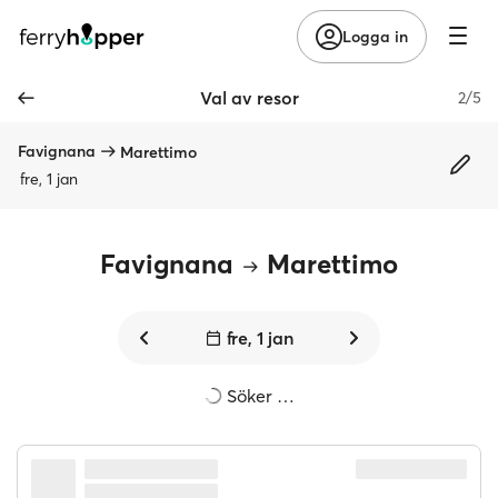
Logga in
Val av resor
2/5
Favignana
Marettimo
fre, 1 jan
Favignana
Marettimo
fre, 1 jan
Söker …