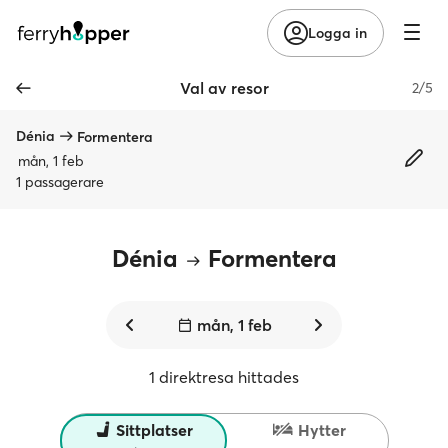
Logga in
Val av resor
2/5
Dénia
Formentera
mån, 1 feb
1 passagerare
Dénia
Formentera
mån, 1 feb
1 direktresa hittades
Sittplatser
Hytter