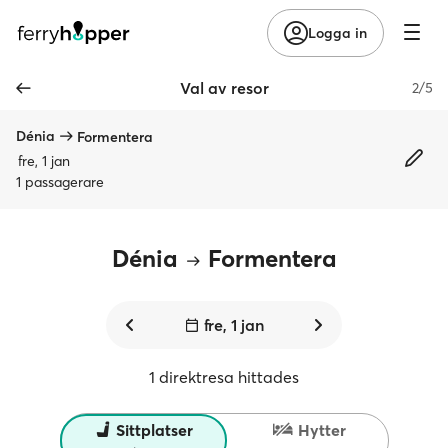
Logga in
Val av resor
2/5
Dénia
Formentera
fre, 1 jan
1 passagerare
Dénia
Formentera
fre, 1 jan
1 direktresa hittades
Sittplatser
Hytter