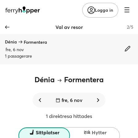
Logga in
Val av resor
2/5
Dénia
Formentera
fre, 6 nov
1 passagerare
Dénia
Formentera
fre, 6 nov
1 direktresa hittades
Sittplatser
Hytter