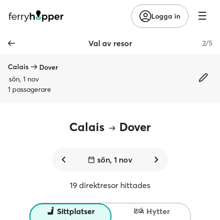
Logga in
Val av resor
2/5
Calais
Dover
sön, 1 nov
1 passagerare
Calais
Dover
sön, 1 nov
19 direktresor hittades
Sittplatser
Hytter