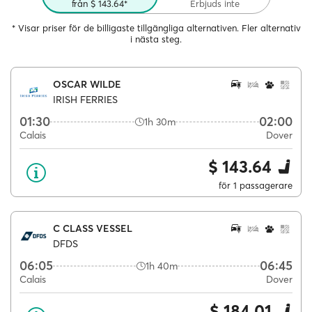
från $ 143.64*
Erbjuds inte
* Visar priser för de billigaste tillgängliga alternativen. Fler alternativ
i nästa steg.
OSCAR WILDE
IRISH FERRIES
01:30
02:00
1h 30m
Calais
Dover
$ 143.64
för 1 passagerare
C CLASS VESSEL
DFDS
06:05
06:45
1h 40m
Calais
Dover
$ 184.01