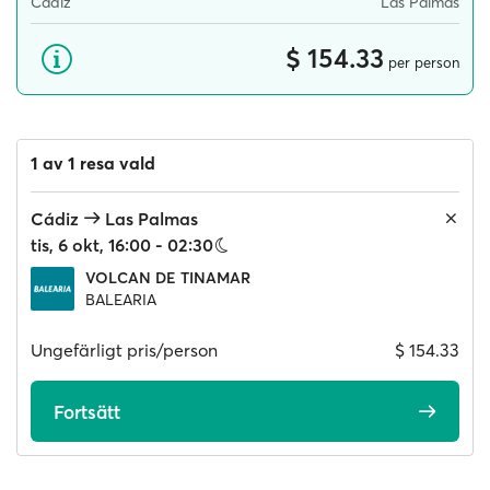
Cádiz
Las Palmas
$ 154.33
per person
1 av 1 resa vald
Cádiz
Las Palmas
tis, 6 okt, 16:00 - 02:30
VOLCAN DE TINAMAR
BALEARIA
Ungefärligt pris/person
$ 154.33
Fortsätt