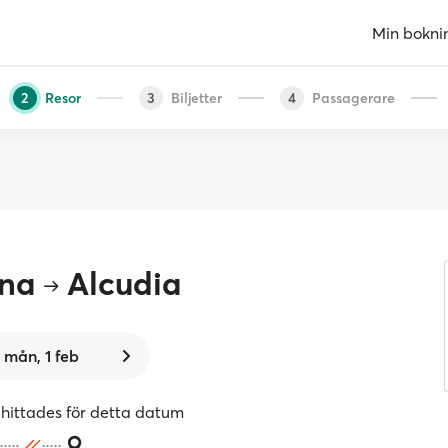
Min bokni
Resor
Biljetter
Passagerare
2
3
4
ona
Alcudia
mån, 1 feb
 hittades för detta datum