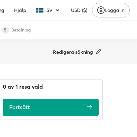
ng
Hjälp
SV
USD ($)
Logga in
Betalning
5
Redigera sökning
0 av 1 resa vald
Fortsätt