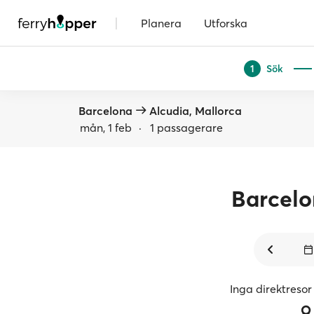
|
Planera
Utforska
Sök
1
Barcelona
Alcudia, Mallorca
mån, 1 feb
·
1 passagerare
Barcel
Inga direktresor