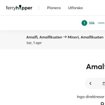
|
Planera
Utforska
Sök
1
Amalfi, Amalfikusten
Minori, Amalfikusten
tor, 1 apr
Amal
Inga direktresor