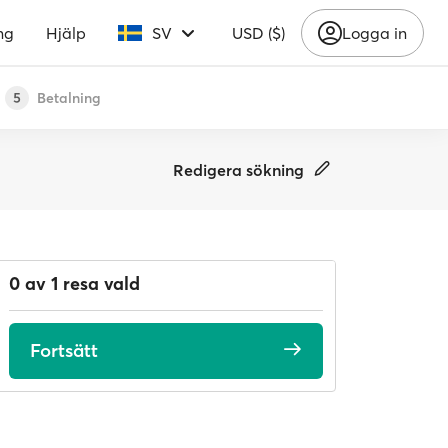
ng
Hjälp
SV
USD ($)
Logga in
Betalning
5
Redigera sökning
0 av 1 resa vald
Fortsätt