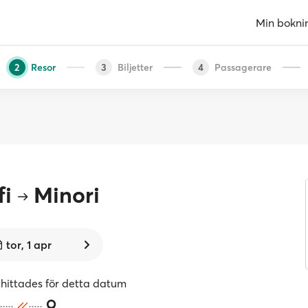
Min bokni
Resor
Biljetter
Passagerare
2
3
4
fi
Minori
tor, 1 apr
 hittades för detta datum