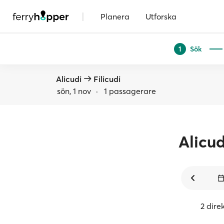
|
Planera
Utforska
Sök
1
Alicudi
Filicudi
sön, 1 nov
·
1 passagerare
Alicud
2 dire