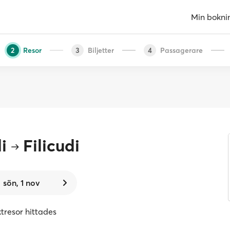
Min bokni
Resor
Biljetter
Passagerare
2
3
4
i
Filicudi
sön, 1 nov
ktresor hittades