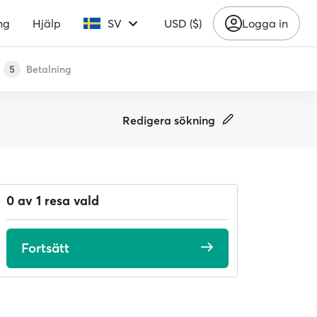
ng
Hjälp
SV
USD ($)
Logga in
Betalning
5
Redigera sökning
0 av 1 resa vald
Fortsätt