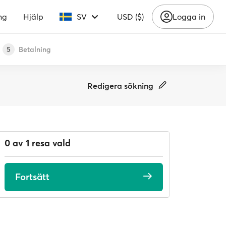
ng
Hjälp
SV
USD ($)
Logga in
Betalning
5
Redigera sökning
0 av 1 resa vald
Fortsätt