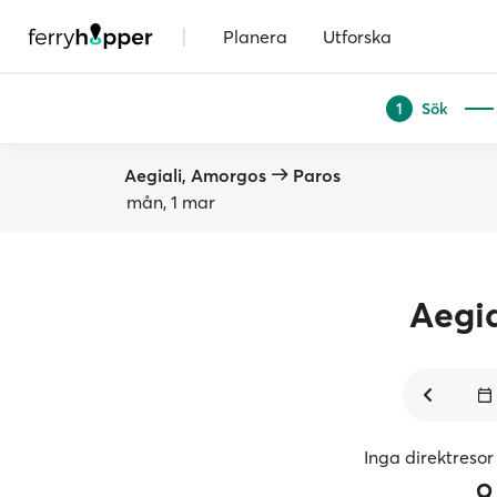
|
Planera
Utforska
Sök
1
Aegiali, Amorgos
Paros
mån, 1 mar
Aegia
Inga direktresor