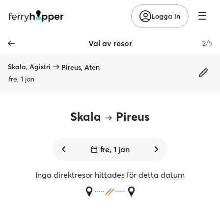
Logga in
Val av resor
2/5
Skala, Agistri
Pireus, Aten
fre, 1 jan
Skala
Pireus
fre, 1 jan
Inga direktresor hittades för detta datum