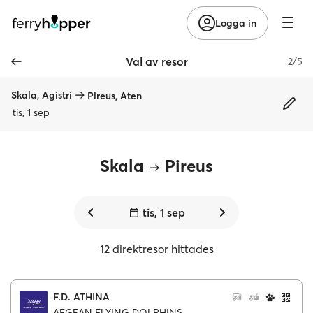
Logga in
Val av resor
2/5
Skala, Agistri
Pireus, Aten
tis, 1 sep
Skala
Pireus
tis, 1 sep
12 direktresor hittades
F.D. ATHINA
AEGEAN FLYING DOLPHINS