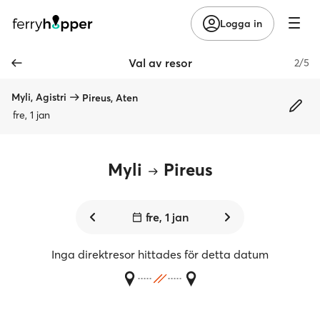
Logga in
Val av resor
2/5
Myli, Agistri
Pireus, Aten
fre, 1 jan
Myli
Pireus
fre, 1 jan
Inga direktresor hittades för detta datum