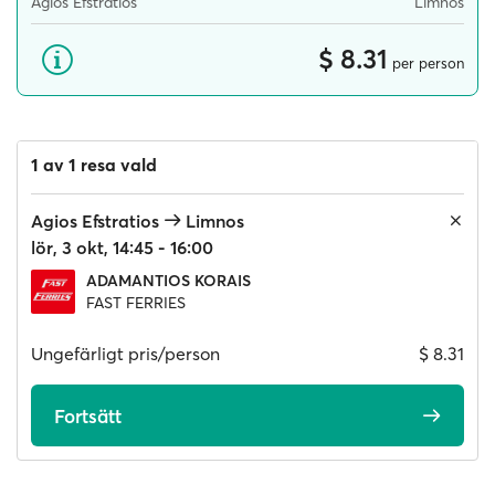
Agios Efstratios
Limnos
$ 8.31
per person
1 av 1 resa vald
Agios Efstratios
Limnos
lör, 3 okt, 14:45 - 16:00
ADAMANTIOS KORAIS
FAST FERRIES
Ungefärligt pris/person
$ 8.31
Fortsätt