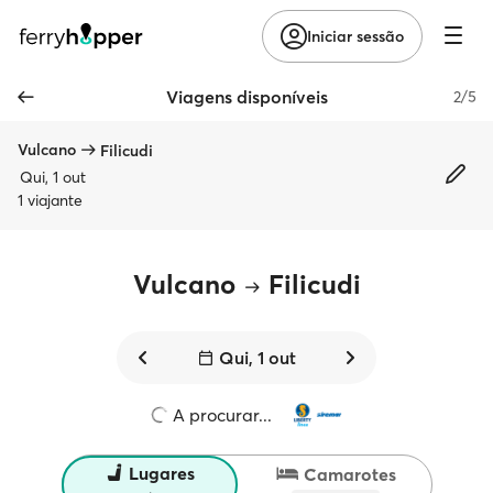
Iniciar sessão
Viagens disponíveis
2/5
Vulcano
Filicudi
Qui, 1 out
1 viajante
Vulcano
Filicudi
Qui, 1 out
A procurar...
Lugares
Camarotes