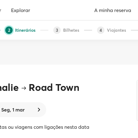
r
Explorar
A minha reserva
Itinerários
Bilhetes
Viajantes
2
3
4
alie
Road Town
Seg, 1 mar
tas ou viagens com ligações nesta data