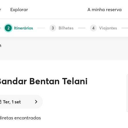
r
Explorar
A minha reserva
Itinerários
Bilhetes
Viajantes
2
3
4
n
Bandar Bentan Telani
Ter, 1 set
diretas encontradas