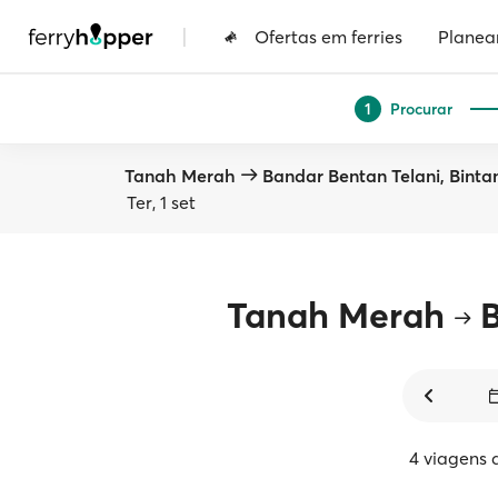
|
Ofertas em ferries
Planea
Procurar
1
Tanah Merah
Bandar Bentan Telani, Binta
Ter, 1 set
Tanah Merah
4 viagens 