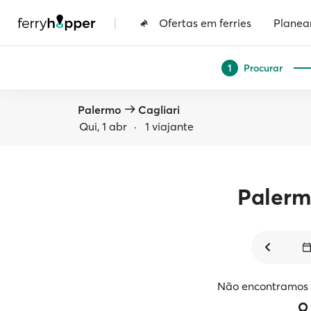
|
Ofertas em ferries
Planea
Procurar
1
Palermo
Cagliari
Qui, 1 abr
·
1 viajante
Paler
Não encontramos v