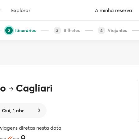
r
Explorar
A minha reserva
Itinerários
Bilhetes
Viajantes
2
3
4
mo
Cagliari
Qui, 1 abr
iagens diretas nesta data