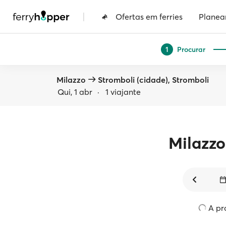
|
Ofertas em ferries
Planea
Procurar
1
Milazzo
Stromboli (cidade), Stromboli
Qui, 1 abr
·
1 viajante
Milazzo
A pro