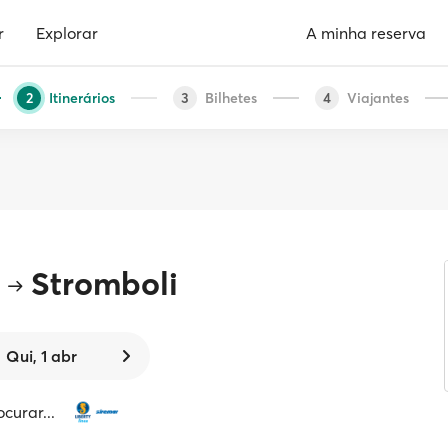
r
Explorar
A minha reserva
Itinerários
Bilhetes
Viajantes
2
3
4
Stromboli
Qui, 1 abr
curar...