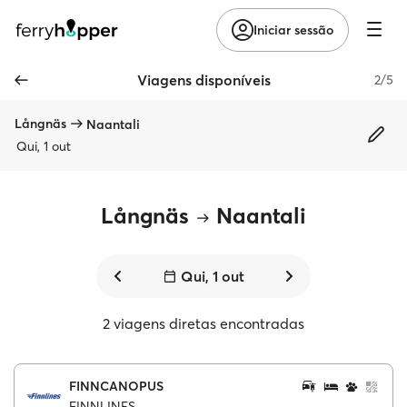
Iniciar sessão
Viagens disponíveis
2/5
Långnäs
Naantali
Qui, 1 out
Långnäs
Naantali
Qui, 1 out
2 viagens diretas encontradas
FINNCANOPUS
FINNLINES