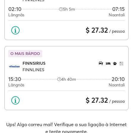
02:10
07:15
5h 5m
Långnäs
Naantali
$ 27.32
/ pessoa
O MAIS RÁPIDO
FINNSIRIUS
FINNLINES
15:30
20:10
4h 40m
Långnäs
Naantali
$ 27.32
/ pessoa
Ups! Algo correu mal! Verifique a sua ligação à Internet
e tente novamente.