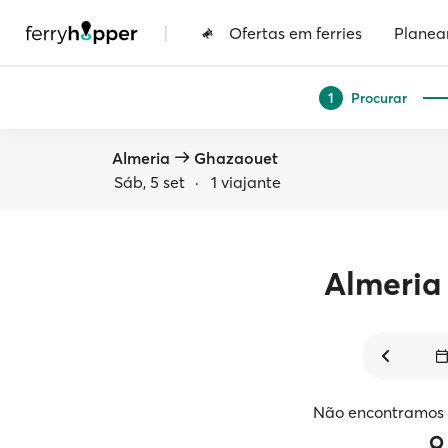
|
Ofertas em ferries
Planea
Procurar
1
Almeria
Ghazaouet
Sáb, 5 set
·
1 viajante
Almeria
Não encontramos v