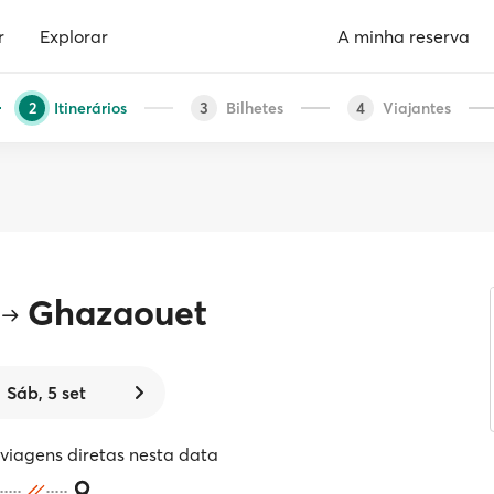
r
Explorar
A minha reserva
Itinerários
Bilhetes
Viajantes
2
3
4
Ghazaouet
Sáb, 5 set
iagens diretas nesta data