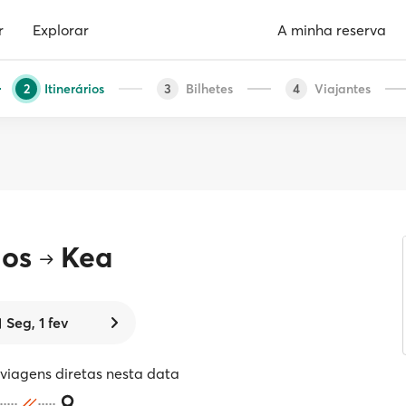
r
Explorar
A minha reserva
Itinerários
Bilhetes
Viajantes
2
3
4
nos
Kea
Seg, 1 fev
iagens diretas nesta data