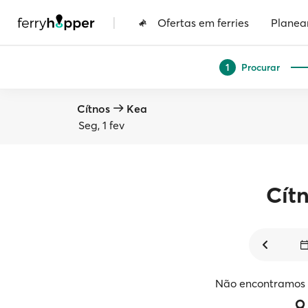
|
Ofertas em ferries
Planea
Procurar
1
Cítnos
Kea
Seg, 1 fev
Cít
Não encontramos v