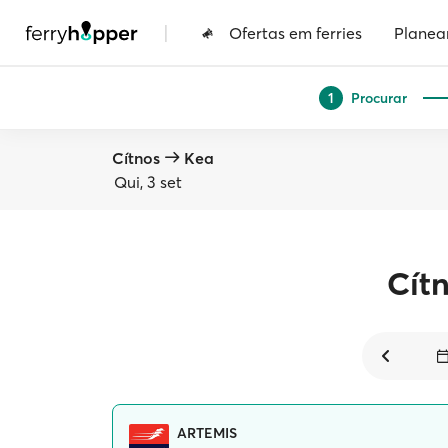
|
Ofertas em ferries
Planea
Procurar
1
Cítnos
Kea
Qui, 3 set
Cít
ARTEMIS