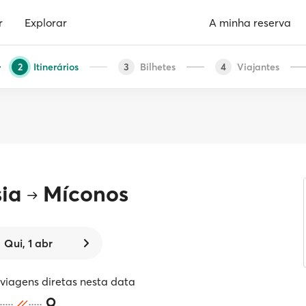
r
Explorar
A minha reserva
Itinerários
Bilhetes
Viajantes
2
3
4
ia
Míconos
Qui, 1 abr
iagens diretas nesta data