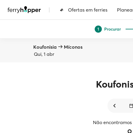
|
Ofertas em ferries
Planea
Procurar
1
Koufonisia
Míconos
Qui, 1 abr
Koufonis
Não encontramos v