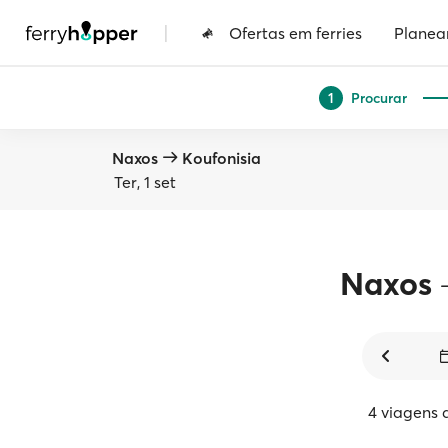
|
Ofertas em ferries
Planea
Procurar
1
Naxos
Koufonisia
Ter, 1 set
Naxos
4 viagens 