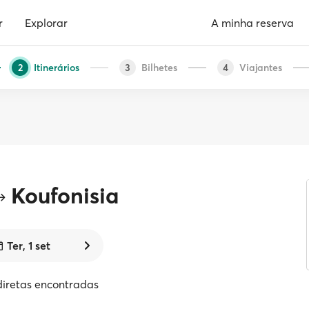
r
Explorar
A minha reserva
Itinerários
Bilhetes
Viajantes
2
3
4
Koufonisia
Ter, 1 set
diretas encontradas