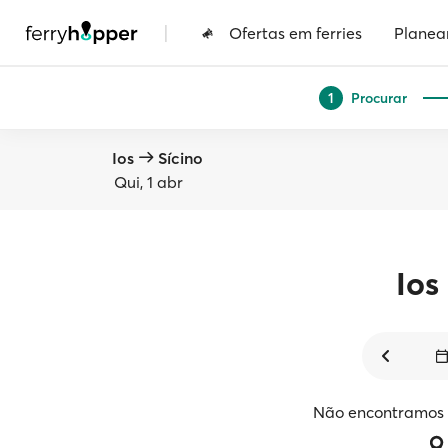
|
Ofertas em ferries
Planea
Procurar
1
Ios
Sícino
Qui, 1 abr
Ios
Não encontramos v