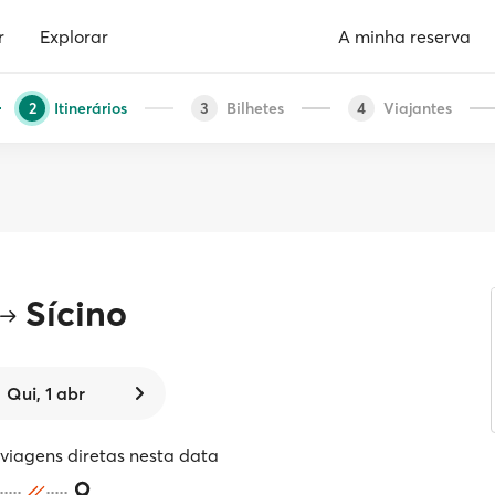
r
Explorar
A minha reserva
Itinerários
Bilhetes
Viajantes
2
3
4
Sícino
Qui, 1 abr
iagens diretas nesta data