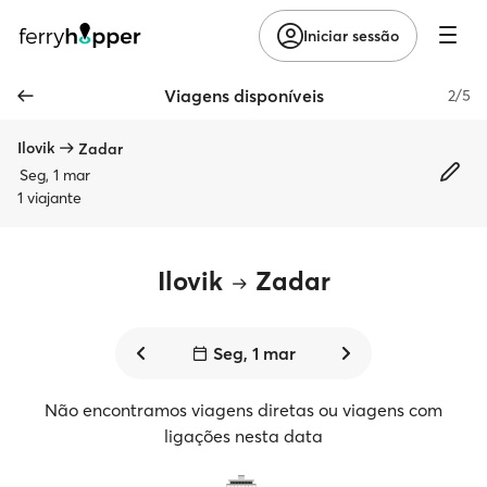
Iniciar sessão
Viagens disponíveis
2/5
Ilovik
Zadar
Seg, 1 mar
1 viajante
Ilovik
Zadar
Seg, 1 mar
Não encontramos viagens diretas ou viagens com
ligações nesta data