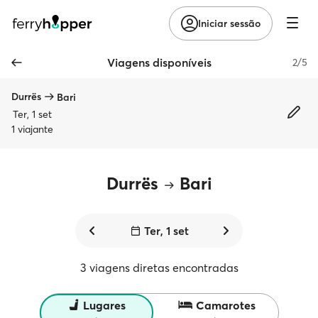
Iniciar sessão
Viagens disponíveis
2/5
Durrës
Bari
Ter, 1 set
1 viajante
Durrës
Bari
Ter, 1 set
3 viagens diretas encontradas
Lugares
Camarotes